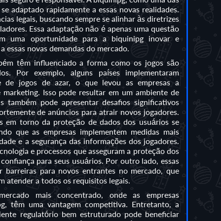
m se adaptado rapidamente a essas novas realidades.
ias legais, buscando sempre se alinhar às diretrizes
uladores. Essa adaptação não é apenas uma questão
m uma oportunidade para a biquinipg inovar e
 a essas novas demandas do mercado.
bém têm influenciado a forma como os jogos são
ados. Por exemplo, alguns países implementaram
de de jogos de azar, o que levou as empresas a
e marketing. Isso pode resultar em um ambiente de
 também pode apresentar desafios significativos
rtemente de anúncios para atrair novos jogadores.
s em torno da proteção de dados dos usuários se
gindo que as empresas implementem medidas mais
cidade e a segurança das informações dos jogadores.
ecnologia e processos que asseguram a proteção dos
confiança para seus usuários. Por outro lado, essas
barreiras para novos entrantes no mercado, que
 atender a todos os requisitos legais.
mercado mais concentrado, onde as empresas
pg, têm uma vantagem competitiva. Entretanto, a
nte regulatório bem estruturado pode beneficiar