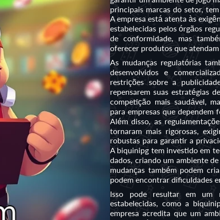
principais marcas do setor, te
A empresa está atenta às exigênc
estabelecidas pelos órgãos reg
de conformidade, mas també
oferecer produtos que atendam
As mudanças regulatórias tam
desenvolvidos e comercializ
restrições sobre a publicida
repensarem suas estratégias d
competição mais saudável, mas
para empresas que dependem fo
Além disso, as regulamentaçõe
tornaram mais rigorosas, exi
robustas para garantir a priva
A biquinipg tem investido em t
dados, criando um ambiente de 
mudanças também podem criar 
podem encontrar dificuldades em
Isso pode resultar em um 
estabelecidas, como a biquini
empresa acredita que um ambie