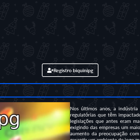
Registro biquinipg
Nos últimos anos, a indústri
regulatórias que têm impactado
legislações que antes eram mai
exigindo das empresas um maior
aumento da preocupação com 
garantir um ambiente de jogo m